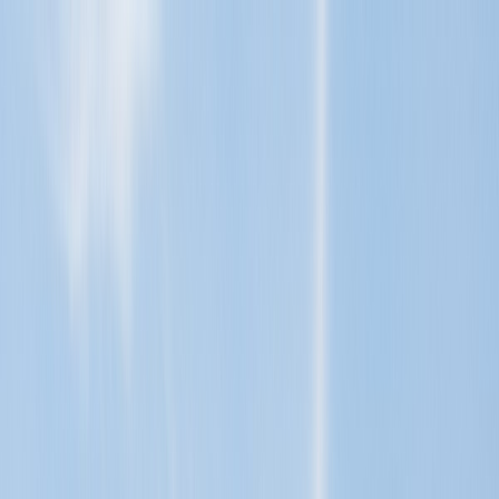
Tillbaka
Renault
Dacia
Sälj din bil
Hitta oss
Visa alla bilar
Visa alla bilar