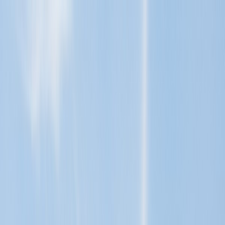
Tillbaka
Renault
Dacia
Sälj din bil
Hitta oss
Visa alla bilar
Visa alla bilar