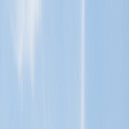
Tillbaka
Renault
Dacia
Sälj din bil
Hitta oss
Visa alla bilar
Visa alla bilar