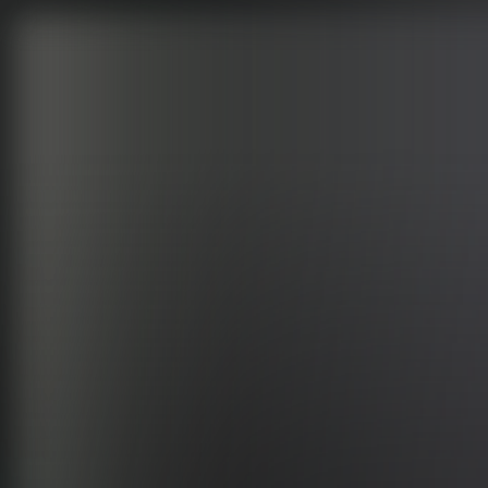
Renault
Dacia
Sälj din bil
Hitta oss
Visa alla bilar
Visa alla bilar