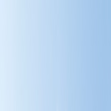
Tillbaka
Renault
Dacia
Sälj din bil
Hitta oss
Visa alla bilar
Visa alla bilar