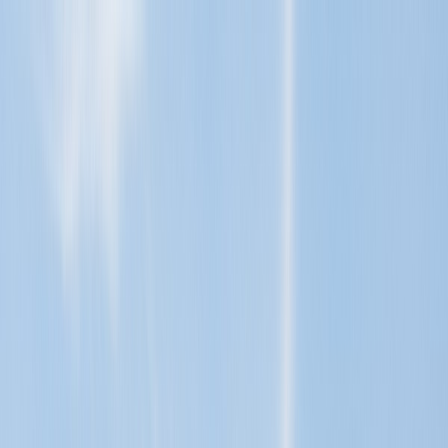
Tillbaka
Renault
Dacia
Sälj din bil
Hitta oss
Visa alla bilar
Visa alla bilar