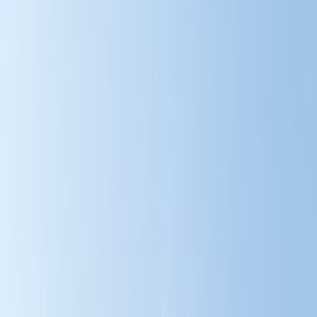
Tillbaka
Renault
Dacia
Sälj din bil
Hitta oss
Visa alla bilar
Visa alla bilar