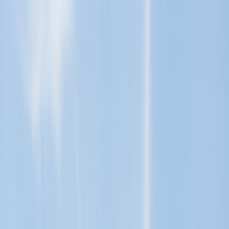
Tillbaka
Renault
Dacia
Sälj din bil
Hitta oss
Visa alla bilar
Visa alla bilar