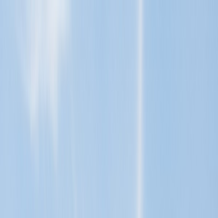
Tillbaka
Renault
Dacia
Sälj din bil
Hitta oss
Visa alla bilar
Visa alla bilar