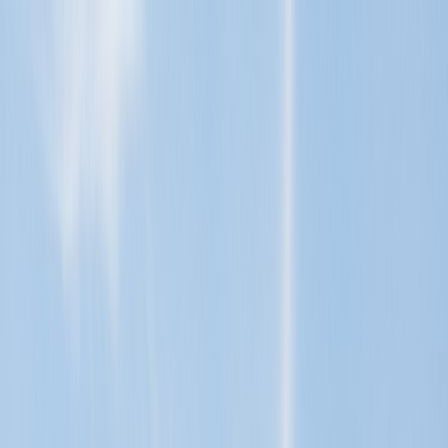
Tillbaka
Renault
Dacia
Sälj din bil
Hitta oss
Visa alla bilar
Visa alla bilar