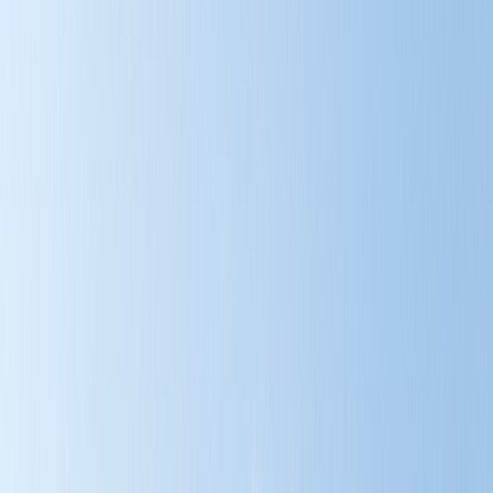
Tillbaka
Renault
Dacia
Sälj din bil
Hitta oss
Visa alla bilar
Visa alla bilar