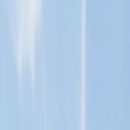
Tillbaka
Renault
Dacia
Sälj din bil
Hitta oss
Visa alla bilar
Visa alla bilar