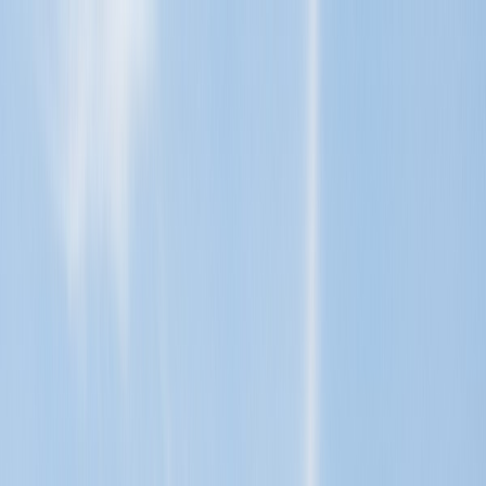
Tillbaka
Renault
Dacia
Sälj din bil
Hitta oss
Visa alla bilar
Visa alla bilar