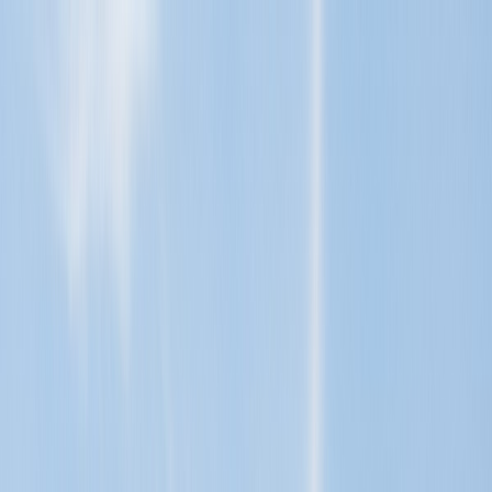
Tillbaka
Renault
Dacia
Sälj din bil
Hitta oss
Visa alla bilar
Visa alla bilar