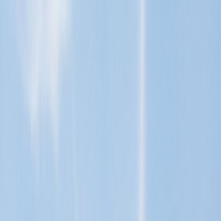
Tillbaka
Renault
Dacia
Sälj din bil
Hitta oss
Visa alla bilar
Visa alla bilar